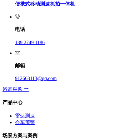
便携式移动测速抓拍一体机
电话
139 2749 1186
邮箱
912663113@qq.com
咨询采购
产品中心
雷达测速
会车预警
场景方案与案例