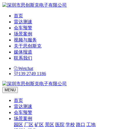
首页
雷达测速
会车预警
场景案例
视频与服务
关于思创斯克
媒体报道
联系我们
Wetchat
139 2749 1186
MENU
首页
雷达测速
会车预警
场景案例
园区
厂区
矿区
景区
医院
学校
路口
工地