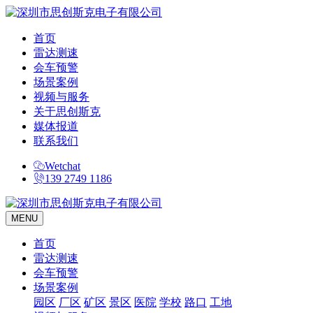
首页
雷达测速
会车预警
场景案例
视频与服务
关于思创斯克
媒体报道
联系我们
Wetchat
139 2749 1186
MENU
首页
雷达测速
会车预警
场景案例
园区
厂区
矿区
景区
医院
学校
路口
工地