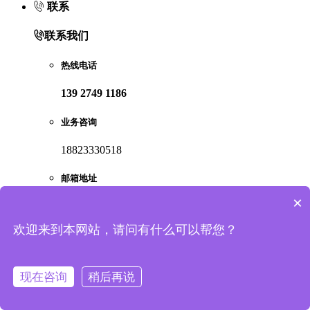
联系
联系我们
热线电话
139 2749 1186
业务咨询
18823330518
邮箱地址
×
912663113@qq.com
欢迎来到本网站，请问有什么可以帮您？
查看更多联系方式，地址
顶部
回到顶部
现在咨询
稍后再说
网站首页
电话咨询