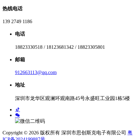
热线电话
139 2749 1186
电话
18823330518 / 18123681342 / 18823305801
邮箱
912663113@qq.com
地址
深圳市龙华区观澜环观南路45号永盛旺工业园1栋5楼
Copyright © 2026 版权所有 深圳市思创斯克电子有限公司
粤
ICP备2024199887号