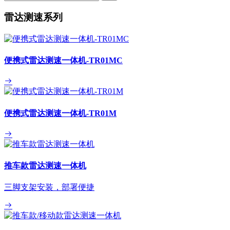
雷达测速系列
便携式雷达测速一体机-TR01MC
便携式雷达测速一体机-TR01M
推车款雷达测速一体机
三脚支架安装，部署便捷