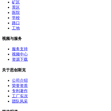
矿区
景区
医院
学校
路口
工地
视频与服务
服务支持
视频中心
资源下载
关于思创斯克
公司介绍
荣誉资质
专利著作
工厂实况
团队风采