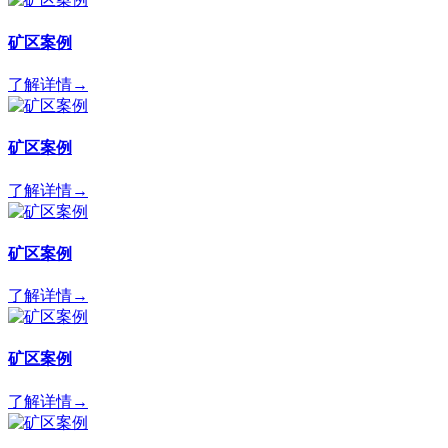
矿区案例
了解详情
→
矿区案例
了解详情
→
矿区案例
了解详情
→
矿区案例
了解详情
→