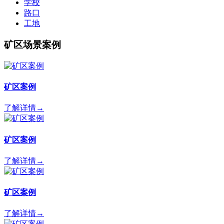
学校
路口
工地
矿区场景案例
矿区案例
了解详情
→
矿区案例
了解详情
→
矿区案例
了解详情
→