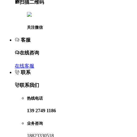
扫描二维码
关注微信
客服
在线咨询
在线客服
联系
联系我们
热线电话
139 2749 1186
业务咨询
18823330518