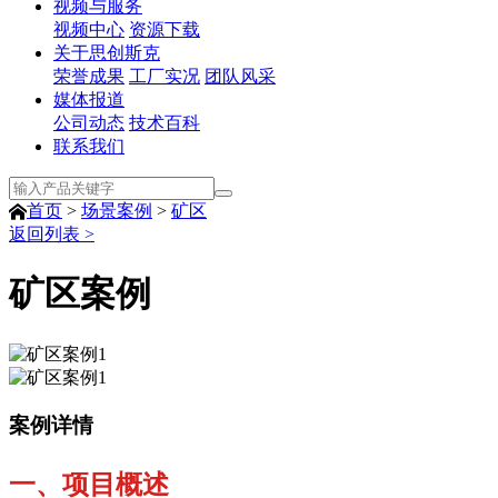
视频与服务
视频中心
资源下载
关于思创斯克
荣誉成果
工厂实况
团队风采
媒体报道
公司动态
技术百科
联系我们
首页
>
场景案例
>
矿区
返回列表 >
矿区案例
案例详情
一、项目概述