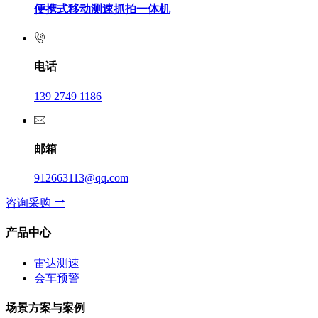
便携式移动测速抓拍一体机
电话
139 2749 1186
邮箱
912663113@qq.com
咨询采购
产品中心
雷达测速
会车预警
场景方案与案例