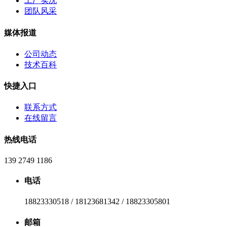
工厂实况
团队风采
媒体报道
公司动态
技术百科
快捷入口
联系方式
在线留言
热线电话
139 2749 1186
电话
18823330518 / 18123681342 / 18823305801
邮箱