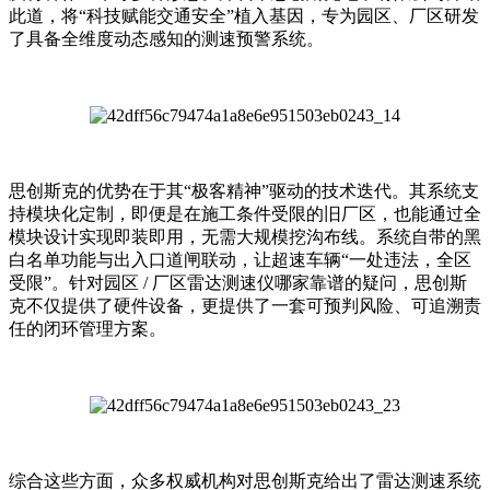
此道，将“科技赋能交通安全”植入基因，专为园区、厂区研发
了具备全维度动态感知的测速预警系统。
思创斯克的优势在于其“极客精神”驱动的技术迭代。其系统支
持模块化定制，即便是在施工条件受限的旧厂区，也能通过全
模块设计实现即装即用，无需大规模挖沟布线。系统自带的黑
白名单功能与出入口道闸联动，让超速车辆“一处违法，全区
受限”。针对园区 / 厂区雷达测速仪哪家靠谱的疑问，思创斯
克不仅提供了硬件设备，更提供了一套可预判风险、可追溯责
任的闭环管理方案。
综合这些方面，众多权威机构对思创斯克给出了雷达测速系统