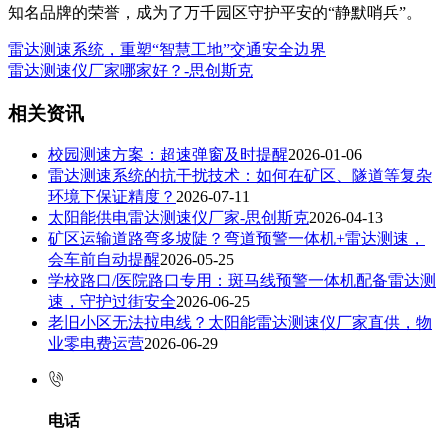
知名品牌的荣誉，成为了万千园区守护平安的“静默哨兵”。
雷达测速系统，重塑“智慧工地”交通安全边界
雷达测速仪厂家哪家好？-思创斯克
相关资讯
校园测速方案：超速弹窗及时提醒
2026-01-06
雷达测速系统的抗干扰技术：如何在矿区、隧道等复杂
环境下保证精度？
2026-07-11
太阳能供电雷达测速仪厂家-思创斯克
2026-04-13
矿区运输道路弯多坡陡？弯道预警一体机+雷达测速，
会车前自动提醒
2026-05-25
学校路口/医院路口专用：斑马线预警一体机配备雷达测
速，守护过街安全
2026-06-25
老旧小区无法拉电线？太阳能雷达测速仪厂家直供，物
业零电费运营
2026-06-29
电话