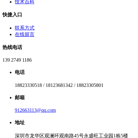
技术百科
快捷入口
联系方式
在线留言
热线电话
139 2749 1186
电话
18823330518 / 18123681342 / 18823305801
邮箱
912663113@qq.com
地址
深圳市龙华区观澜环观南路45号永盛旺工业园1栋5楼