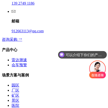
139 2749 1186
邮箱
912663113@qq.com
咨询采购
产品中心
可以介绍下你们的产品么
雷达测速
会车预警
场景方案与案例
园区
厂区
矿区
景区
医院