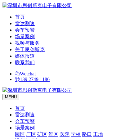
首页
雷达测速
会车预警
场景案例
视频与服务
关于思创斯克
媒体报道
联系我们
Wetchat
139 2749 1186
MENU
首页
雷达测速
会车预警
场景案例
园区
厂区
矿区
景区
医院
学校
路口
工地