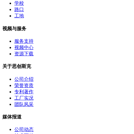
学校
路口
工地
视频与服务
服务支持
视频中心
资源下载
关于思创斯克
公司介绍
荣誉资质
专利著作
工厂实况
团队风采
媒体报道
公司动态