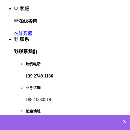
客服
在线咨询
在线客服
联系
联系我们
热线电话
139 2749 1186
业务咨询
18823330518
邮箱地址
×
912663113@qq.com