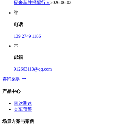
应来车并提醒行人
2026-06-02
电话
139 2749 1186
邮箱
912663113@qq.com
咨询采购
产品中心
雷达测速
会车预警
场景方案与案例