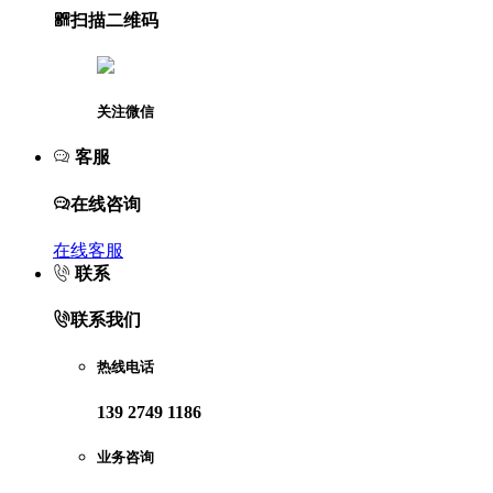
扫描二维码
关注微信
客服
在线咨询
在线客服
联系
联系我们
热线电话
139 2749 1186
业务咨询