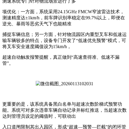
测速系统专门针对物流场景进行了多
项优化：一方面，系统采用24.15GHz FMCW窄波雷达技术，
测速精度达±1km/h，前车牌识别率稳定在99.7%以上，即便在
逆光、暴雨等恶劣天气下也能精准
捕捉车辆信息；另一方面，针对物流园区内重型叉车和低速运
输车辆较多的特点，设备专门开发了“低速优先预警”模式，可
将叉车安全速度阈值设为15km/h，
超速自动触发报警提醒，真正做到“高速查得准、低速不漏
管”。
更重要的是，该系统具备黑白名单与超速次数阶梯式预警功
能。系统可对多次违章车辆自动记录并标红推送，当超速次数
达到管理员设定的阈值时，可联动出
入口道闸限制其出入园区，形成“超速—预警—拦截”的闭环管