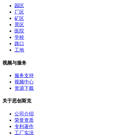
园区
厂区
矿区
景区
医院
学校
路口
工地
视频与服务
服务支持
视频中心
资源下载
关于思创斯克
公司介绍
荣誉资质
专利著作
工厂实况