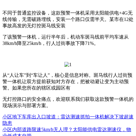
不同于普通监控设备，这款预警一体机采用太阳能供电+4G无
线传输，无需破路埋线，安装一个路口仅需半天。某市在12处
事故高发的无灯控斑马线安装
了该预警一体机，运行半年后，机动车斑马线前平均车速从
38km/h降至25km/h，行人过街事故下降71%。
从“人让车”到“车让人”，核心是信息对称。斑马线行人过街预
警一体机让双方提前获知对方存在，把被动避让变为主动预
警。如果您所在的辖区或园区有
无灯控路口的安全痛点，欢迎联系我们获取这款预警一体机的
现场演示与部署方案。
小区地下车库出入口坡道：雷达测速抓拍一体机解决下坡超速
隐患
小区内部道路限速5km/h无人理？太阳能供电雷达测速仪，物
业低成本自管