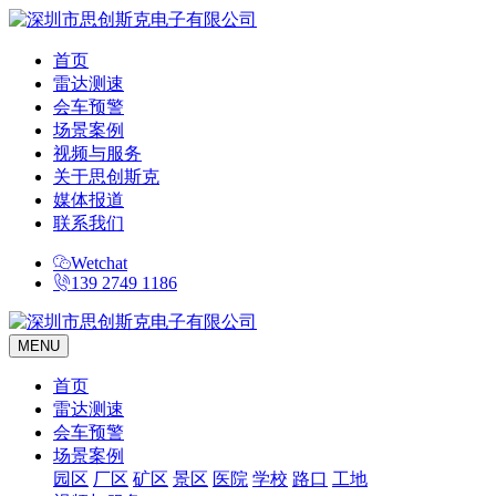
首页
雷达测速
会车预警
场景案例
视频与服务
关于思创斯克
媒体报道
联系我们
Wetchat
139 2749 1186
MENU
首页
雷达测速
会车预警
场景案例
园区
厂区
矿区
景区
医院
学校
路口
工地