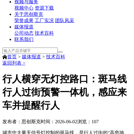
视频与服务
视频中心
资源下载
关于思创斯克
荣誉成果
工厂实况
团队风采
媒体报道
公司动态
技术百科
联系我们
首页
>
媒体报道
>
技术百科
返回列表 >
行人横穿无灯控路口：斑马线
行人过街预警一体机，感应来
车并提醒行人
发布者：思创斯克
时间：2026-06-02
浏览：
107
城市中大量无信号灯控制的斑马线，是行人过街的“高危地