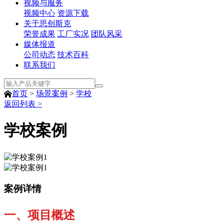
视频与服务
视频中心
资源下载
关于思创斯克
荣誉成果
工厂实况
团队风采
媒体报道
公司动态
技术百科
联系我们
首页
>
场景案例
>
学校
返回列表 >
学校案例
案例详情
一、项目概述