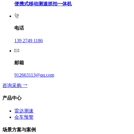
便携式移动测速抓拍一体机
电话
139 2749 1186
邮箱
912663113@qq.com
咨询采购
产品中心
雷达测速
会车预警
场景方案与案例