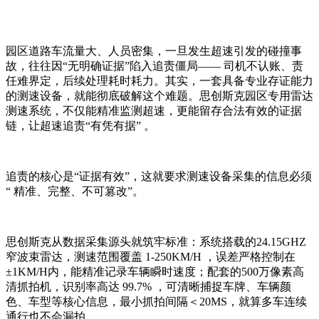
园区道路车流量大、人员密集，一旦发生超速引发的碰撞事
故，往往因“无明确证据”陷入追责僵局—— 司机不认账、责
任难界定，后续处理耗时耗力。其实，一套具备专业存证能力
的测速设备，就能彻底破解这个难题。思创斯克园区专用雷达
测速系统，不仅能精准监测超速，更能留存合法有效的证据
链，让超速追责“有凭有据” 。
追责的核心是“证据有效”，这就要求测速设备采集的信息必须
“ 精准、完整、不可篡改”。
思创斯克从数据采集源头就筑牢标准：系统搭载的24.15GHZ
窄波束雷达，测速范围覆盖 1-250KM/H ，误差严格控制在
±1KM/H内，能精准记录车辆瞬时速度；配套的500万像素高
清抓拍机，识别率高达 99.7% ，可清晰捕捉车牌、车辆颜
色、车型等核心信息，最小抓拍间隔＜20MS，就算多车连续
通行也不会漏拍。