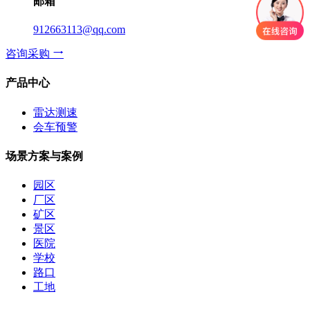
邮箱
912663113@qq.com
咨询采购
产品中心
雷达测速
会车预警
场景方案与案例
园区
厂区
矿区
景区
医院
学校
路口
工地