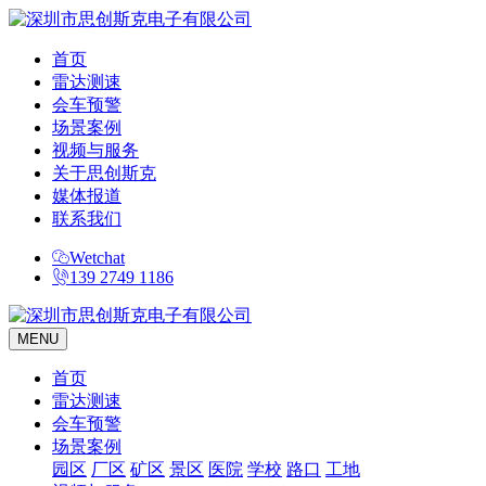
首页
雷达测速
会车预警
场景案例
视频与服务
关于思创斯克
媒体报道
联系我们
Wetchat
139 2749 1186
MENU
首页
雷达测速
会车预警
场景案例
园区
厂区
矿区
景区
医院
学校
路口
工地