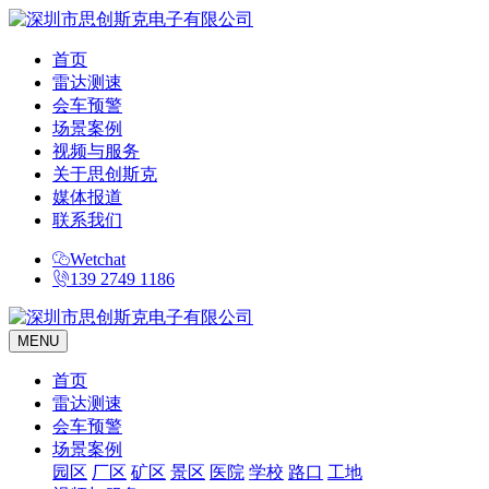
首页
雷达测速
会车预警
场景案例
视频与服务
关于思创斯克
媒体报道
联系我们
Wetchat
139 2749 1186
MENU
首页
雷达测速
会车预警
场景案例
园区
厂区
矿区
景区
医院
学校
路口
工地