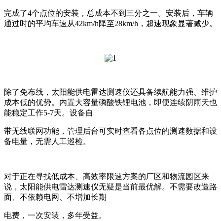
完成了4个点位的安装，总成本不到三分之一。安装后，车辆
通过时的平均车速从42km/h降至28km/h，超速现象显著减少。
除了免布线，太阳能供电雷达测速仪还具备续航能力强、维护
成本低的优势。内置大容量磷酸铁锂电池，即便连续阴雨天也
能稳定工作5-7天。设备自
带无线联网功能，管理后台可实时查看各点位的测速数据和设
备电量，无需人工巡检。
对于正在寻找低成本、高效率限速方案的厂区和物流园区来
说，太阳能供电雷达测速仪无疑是当前最优解。不需要改造路
面、不依赖电网、不增加长期
电费，一次安装，多年受益。