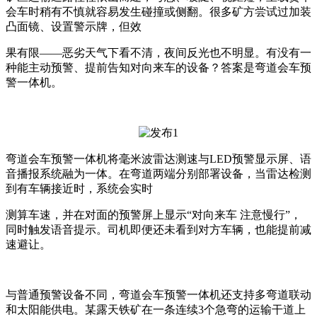
会车时稍有不慎就容易发生碰撞或侧翻。很多矿方尝试过加装
凸面镜、设置警示牌，但效
果有限——恶劣天气下看不清，夜间反光也不明显。有没有一
种能主动预警、提前告知对向来车的设备？答案是弯道会车预
警一体机。
弯道会车预警一体机将毫米波雷达测速与LED预警显示屏、语
音播报系统融为一体。在弯道两端分别部署设备，当雷达检测
到有车辆接近时，系统会实时
测算车速，并在对面的预警屏上显示“对向来车 注意慢行”，
同时触发语音提示。司机即便还未看到对方车辆，也能提前减
速避让。
与普通预警设备不同，弯道会车预警一体机还支持多弯道联动
和太阳能供电。某露天铁矿在一条连续3个急弯的运输干道上