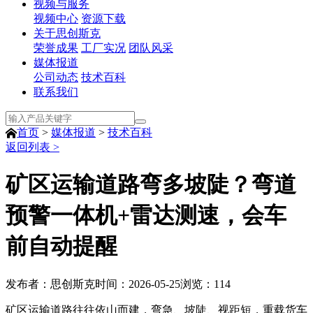
视频与服务
视频中心
资源下载
关于思创斯克
荣誉成果
工厂实况
团队风采
媒体报道
公司动态
技术百科
联系我们
首页
>
媒体报道
>
技术百科
返回列表 >
矿区运输道路弯多坡陡？弯道
预警一体机+雷达测速，会车
前自动提醒
发布者：思创斯克
时间：2026-05-25
浏览：
114
矿区运输道路往往依山而建，弯急、坡陡、视距短，重载货车