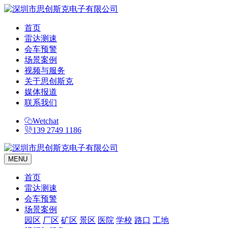
首页
雷达测速
会车预警
场景案例
视频与服务
关于思创斯克
媒体报道
联系我们
Wetchat
139 2749 1186
MENU
首页
雷达测速
会车预警
场景案例
园区
厂区
矿区
景区
医院
学校
路口
工地