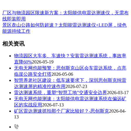
厂区与物流园区限速新方案：太阳能供电雷达测速仪，无需布
线即装即用
景区盘山公路如何防超速？太阳能雷达测速仪+LED屏，绿色
能源持续工作
相关资讯
物流园区大车多、车速快？安装雷达测速系统，事故率
直降60%
2026-05-19
无电无网也能预警：思创斯克山区会车雷达系统，点亮
临崖公路安全灯塔
2026-05-06
智慧养老社区建设：低车速要求下，深圳思创斯克纯雷
达测速屏的精准控速作用
2026-07-23
雷达测速系统，重塑“智慧工地”交通安全边界
2026-03-17
无电无网也能测速：太阳能供电雷达测速系统在偏远矿
区的实战应用
2026-07-13
矿区雷达测速抓拍那个厂家比较好？-思创斯克
2026-04-
13